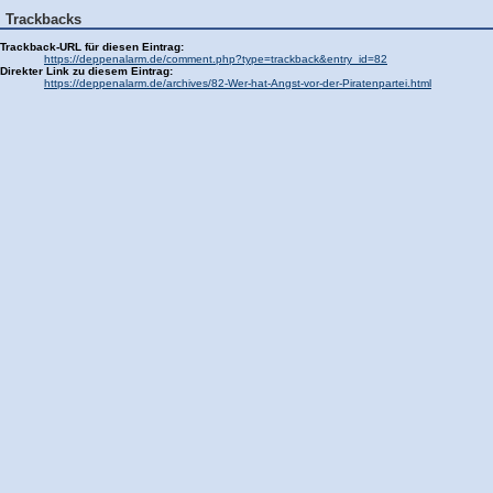
Trackbacks
Trackback-URL für diesen Eintrag:
https://deppenalarm.de/comment.php?type=trackback&entry_id=82
Direkter Link zu diesem Eintrag:
https://deppenalarm.de/archives/82-Wer-hat-Angst-vor-der-Piratenpartei.html