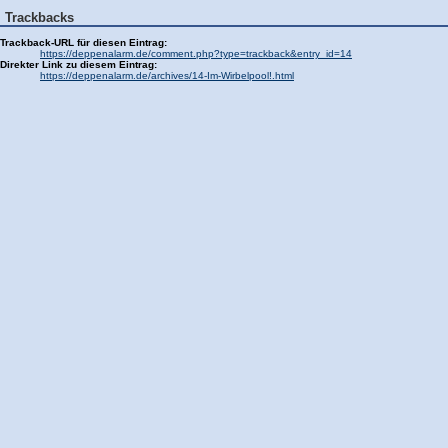
Trackbacks
Trackback-URL für diesen Eintrag:
https://deppenalarm.de/comment.php?type=trackback&entry_id=14
Direkter Link zu diesem Eintrag:
https://deppenalarm.de/archives/14-Im-Wirbelpool!.html