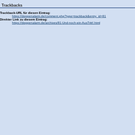
Trackbacks
Trackback-URL für diesen Eintrag:
https://deppenalarm.de/comment.php?type=trackback&entry_id=81
Direkter Link zu diesem Eintrag:
https://deppenalarm.de/archives/81-Und-noch-ein-AusTritt!.html