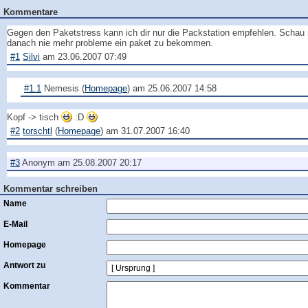
Kommentare
Gegen den Paketstress kann ich dir nur die Packstation empfehlen. Schau m
danach nie mehr probleme ein paket zu bekommen.
#1
Silvi
am
23.06.2007 07:49
#1.1
Nemesis
(
Homepage
) am
25.06.2007 14:58
Kopf -> tisch
:D
#2
torschtl
(
Homepage
) am
31.07.2007 16:40
#3
Anonym
am
25.08.2007 20:17
Kommentar schreiben
Name
E-Mail
Homepage
Antwort zu
Kommentar