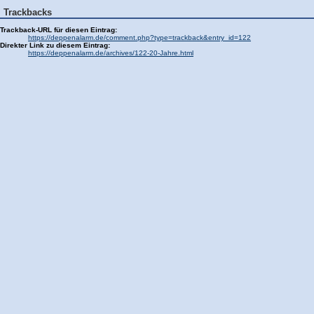
Trackbacks
Trackback-URL für diesen Eintrag:
https://deppenalarm.de/comment.php?type=trackback&entry_id=122
Direkter Link zu diesem Eintrag:
https://deppenalarm.de/archives/122-20-Jahre.html