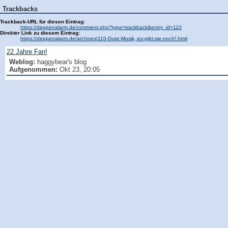
Trackbacks
Trackback-URL für diesen Eintrag:
https://deppenalarm.de/comment.php?type=trackback&entry_id=110
Direkter Link zu diesem Eintrag:
https://deppenalarm.de/archives/110-Gute-Musik,-es-gibt-sie-noch!.html
22 Jahre Fan!
Weblog:
haggybear's blog
Aufgenommen:
Okt 23, 20:05